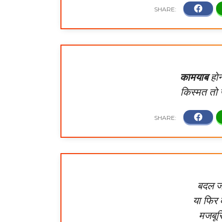
कामयाब
होन
किस्मत तो ज
बदल ज
या फिर 
मजबूर