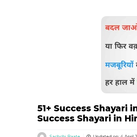
51+ Success Shayari in 
Success Shayari in Hin
Sachchi Baate
Updated on:
4 April 