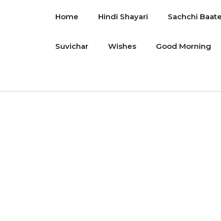
Skip
Home
Hindi Shayari
Sachchi Baat
to
content
Suvichar
Wishes
Good Morning