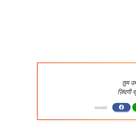
तुम उम्
ज़िंदगी ख