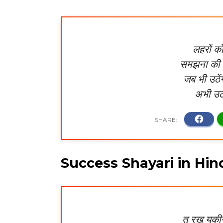
लहरों को
समझना की सम
जब भी उठेंग
अभी उठन
Success Shayari in Hin
तू रख यकीन