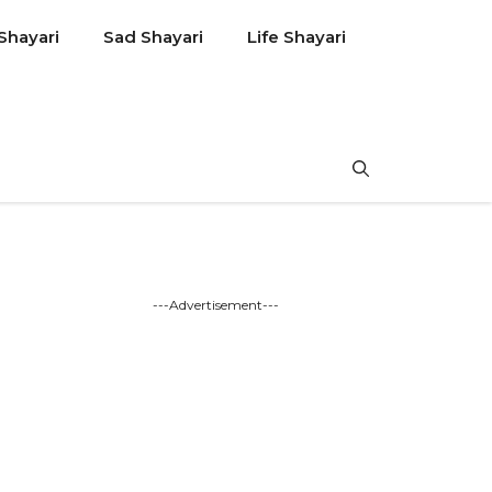
Shayari
Sad Shayari
Life Shayari
---Advertisement---