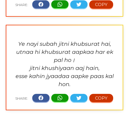
Ye nayi subah jitni khubsurat hai,
utnaa hi khubsurat aapkaa har ek
pal ho।
jitni khushiyaan aaj hain,
esse kahin jyaadaa aapke paas kal
hon.