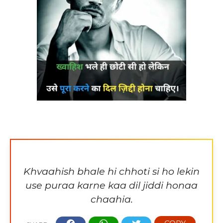
Khvaahish bhale hi chhoti si ho lekin
use puraa karne kaa dil jiddi honaa
chaahia.